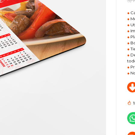
S/
●
Ca
●
Me
●
Ut
●
Im
●
Pl
●
Bo
●
Ti
●
De
todo
●
Pr
●
No