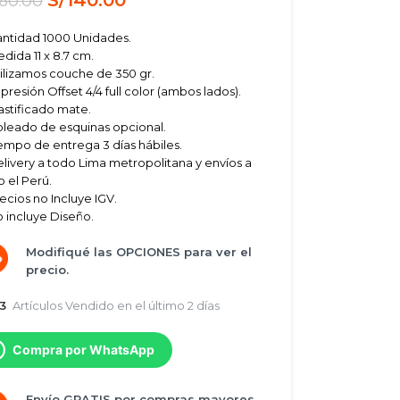
160.00
ntidad 1000 Unidades.
dida 11 x 8.7 cm.
ilizamos couche de 350 gr.
presión Offset 4/4 full color (ambos lados).
astificado mate.
leado de esquinas opcional.
empo de entrega 3 días hábiles.
livery a todo Lima metropolitana y envíos a
 el Perú.
ecios no Incluye IGV.
 incluye Diseño.
Modifiqué las OPCIONES para ver el
precio.
13
Artículos Vendido en el último 2 días
Compra por WhatsApp
Envío GRATIS por compras mayores