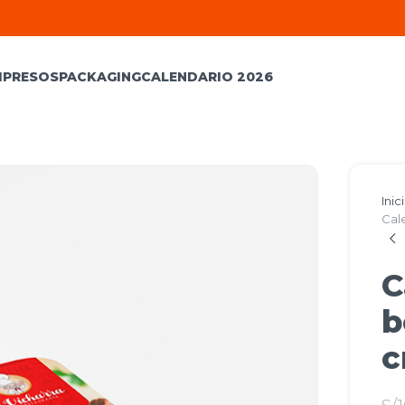
MPRESOS
PACKAGING
CALENDARIO 2026
Inic
Cale
C
b