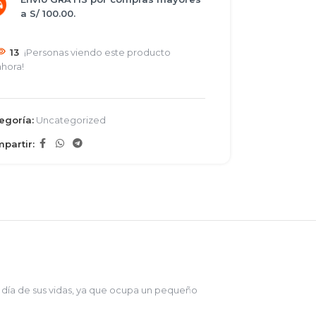
a S/ 100.00.
13
¡Personas viendo este producto
ahora!
egoría:
Uncategorized
partir:
a día de sus vidas, ya que ocupa un pequeño