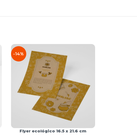
-14%
Flyer ecológico 16.5 x 21.6 cm
Tarjeta ecol
310 g/