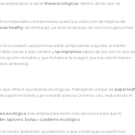
resas empezaron a sacar
lineas ecológicas
, dentro de las que se
otros materiales contaminantes para la producción de tarjetas de
sas healthy
; sin embargo, ya otras empresas de sectores ajenos han
 la sociedad. Las personas están empezando a ayudar al medio
idido unirse a ese cambio y
las imprentas
saben de eso por lo que la
na opción rentable y que fortalece la imagen que tus cliente tienen
mbio ambiental.
s que ofrece sus tarjetas ecológicas. Trabajando a base de
papel kraf
de papel reciclado y procesado para su correcto uso, reduciendo el
nea ecológica
más amplia para tener más opciones para que lo
der
,
lapicero
,
bolsa
y
cuaderno
ecológico
.
 el medio ambiente, ayudándote a que construyas un perfil más