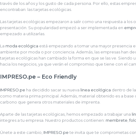
través de los años y los gusto de cada persona. Por ello, estas emp
encontraban: las tarjetas ecológicas.
Las tarjetas ecológicas empezaron a salir como una respuesta a los 
presentación. Su popularidad empezó a ser implementada en
empre
empezado a utilizarlas.
La
moda ecológica
está empezando a tomar una mayor presencia en
ambiente por moda o por conciencia. Además, las empresas han dec
tarjetas ecológicas han cambiado la forma en que se las ve. Siendo u
hacia los negocios, ya que verán el compromiso que tiene con el ca
IMPRESO.pe – Eco Friendly
IMPRESO.pe
ha decidido sacar su nueva
linea ecológica
dentro de la
como materia prima principal. Además, material obtenido es a base 
carbono que genera otros materiales de imprenta.
Aparte de las tarjetas ecológicas, hemos empezado a trabajar una
li
integres a tu empresa. Nuestro productos contienen:
membrete
,
fol
Únete a este cambio,
IMPRESO.pe
te invita que te comprometas con