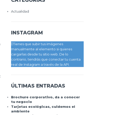
CATEGORÍAS
Actualidad
INSTAGRAM
s
Tienes que subir tus imágenes
manualmente al elemento si quieres
cargarlas desde tu sitio web. De lo
contrario, tendrás que conectar tu cuenta
real de Instagram a través de la API.
t
ÚLTIMAS ENTRADAS
Brochure corporativo, da a conocer
tu negocio
Tarjetas ecológicas, cuidemos el
ambiente