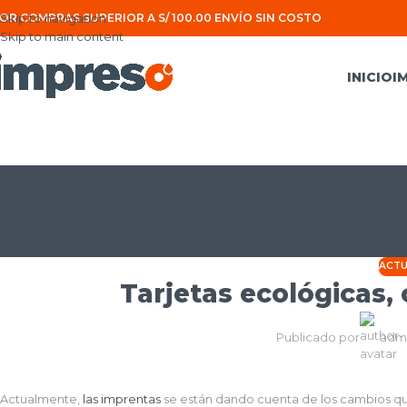
OR COMPRAS SUPERIOR A S/ 100.00 ENVÍO SIN COSTO
Skip to navigation
Skip to main content
INICIO
I
ACTU
Tarjetas ecológicas,
Publicado por
adm
Actualmente,
las imprentas
se están dando cuenta de los cambios q