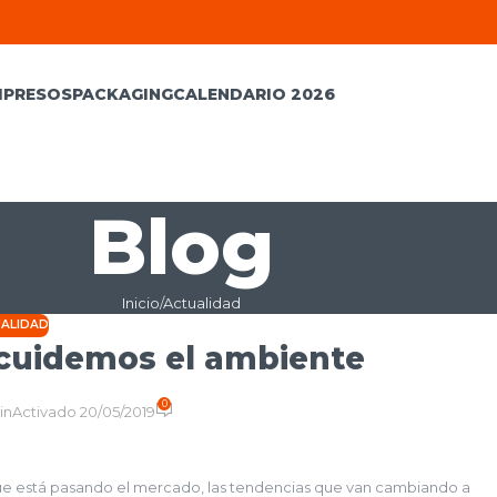
MPRESOS
PACKAGING
CALENDARIO 2026
Blog
Inicio
Actualidad
ALIDAD
 cuidemos el ambiente
0
in
Activado 20/05/2019
ue está pasando el mercado, las tendencias que van cambiando a