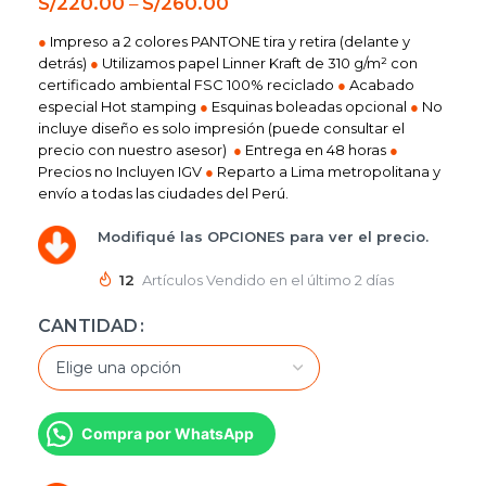
S/
220.00
–
S/
260.00
●
Impreso a 2 colores PANTONE tira y retira (delante y
detrás)
●
Utilizamos papel Linner Kraft de 310 g/m² con
certificado ambiental FSC 100% reciclado
●
Acabado
especial Hot stamping
●
Esquinas boleadas opcional
●
No
incluye diseño es solo impresión (puede consultar el
precio con nuestro asesor)
●
Entrega en 48 horas
●
Precios no Incluyen IGV
●
Reparto a Lima metropolitana y
envío a todas las ciudades del Perú.
Modifiqué las OPCIONES para ver el precio.
12
Artículos Vendido en el último 2 días
CANTIDAD
Compra por WhatsApp